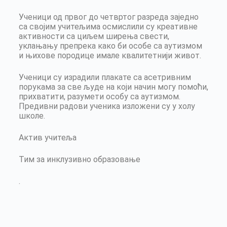
Ученици од првог до четвртог разреда заједно
са својим учитељима осмислили су креативне
активности са циљем ширења свести,
уклањању препрека како би особе са аутизмом
и њихове породице имале квалитетнији живот.
Ученици су израдили плакате са асетривним
порукама за све људе на који начин могу помоћи,
прихватити, разумети особу са аутизмом.
Предивни радови ученика изложени су у холу
школе.
Актив учитеља
Тим за инклузивно образовање
.