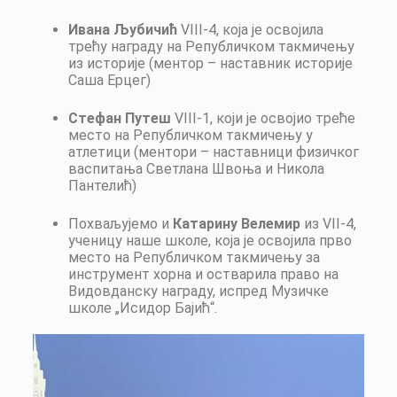
Ивана Љубичић
VIII-4, која је освојила
трећу награду на Републичком такмичењу
из историје (ментор – наставник историје
Саша Ерцег)
Стефан Путеш
VIII-1, који је освојио треће
место на Републичком такмичењу у
атлетици (ментори – наставници физичког
васпитања Светлана Швоња и Никола
Пантелић)
Похваљујемо и
Катарину Велемир
из VII-4,
ученицу наше школе, која је освојила прво
место на Републичком такмичењу за
инструмент хорна и остварила право на
Видовданску награду, испред Музичке
школе „Исидор Бајић“.