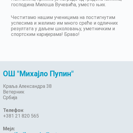
господина Милоша Вучевића, уместо њих.
Честитамо нашим ученицима на постигнутим
успесима и желимо им много среће и одличних
резултата у даљем школовању, уметничким и
спортским каријерама! Браво!
ОШ "Михајло Пупин"
Краља Александра 38
Ветерник
Србија
Телефон
:
+381 21 820 565
Мејл: