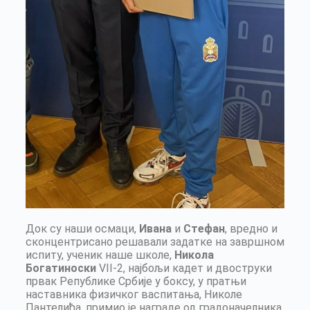
Док су наши осмаци,
Ивана
и
Стефан
, вредно и
сконцентрисано решавали задатке на завршном
испиту, ученик наше школе,
Никола
Богатиноски
VII-2, најбољи кадет и двоструки
првак Републике Србије у боксу, у пратњи
наставника физичког васпитања, Николе
Пантелића, примио је награде од градоначелника,