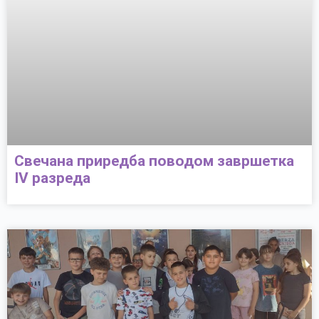
Свечана приредба поводом завршетка
IV разреда