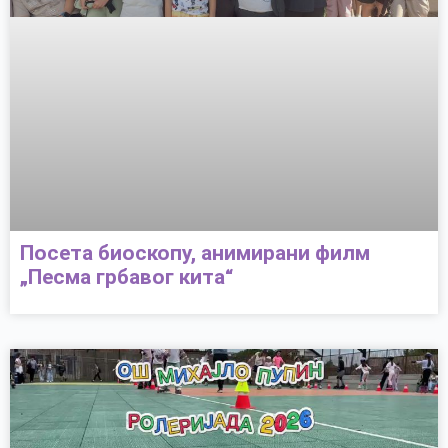
Посета биоскопу, анимирани филм
„Песма грбавог кита“