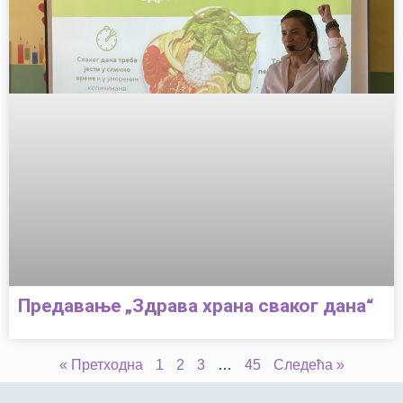
Предавање „Здрава храна сваког дана“
« Претходна
1
2
3
…
45
Следећа »