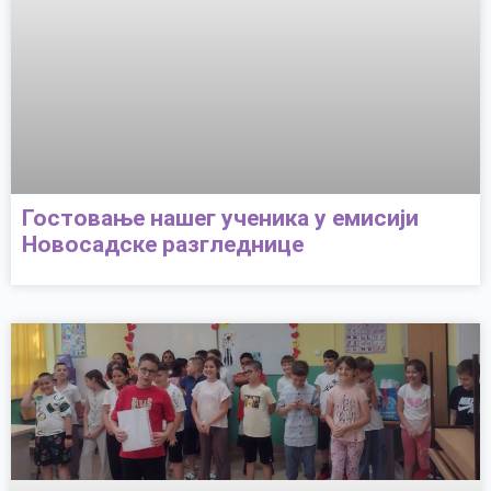
Гостовање нашег ученика у емисији
Новосадске разгледнице