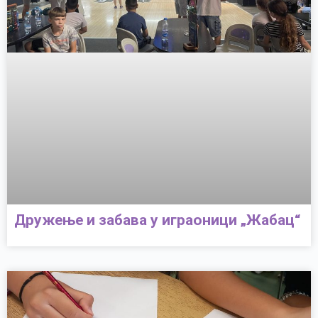
Дружење и забава у играоници „Жабац“