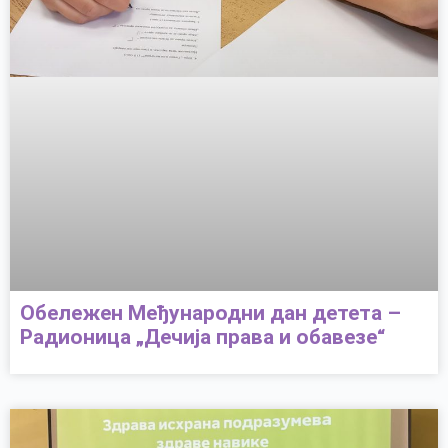
Обележен Међународни дан детета –
Радионица „Дечија права и обавезе“