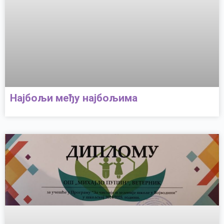
Најбољи међу најбољима