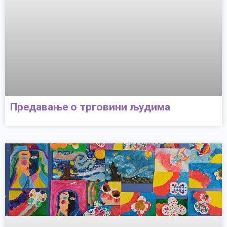
Предавање о трговини људима