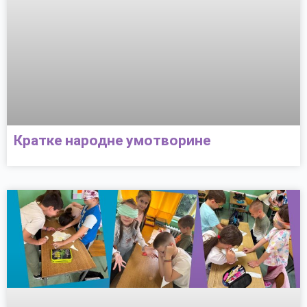
Кратке народне умотворине