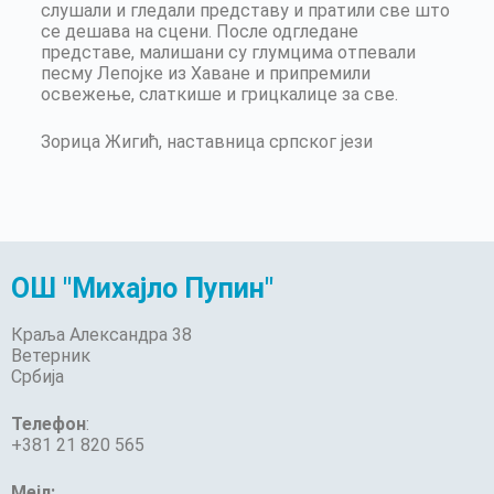
слушали и гледали представу и пратили све што
се дешава на сцени. После одгледане
представе, малишани су глумцима отпевали
песму Лепојке из Хаване и припремили
освежење, слаткише и грицкалице за све.
Зорица Жигић, наставница српског јези
ОШ "Михајло Пупин"
Краља Александра 38
Ветерник
Србија
Телефон
:
+381 21 820 565
Мејл: