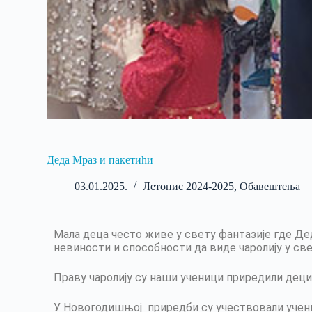
Деда Мраз и пакетићи
03.01.2025.
Летопис 2024-2025
,
Обавештења
Мала деца често живе у свету фантазије где Д
невиности и способности да виде чаролију у све
Праву чаролију су наши ученици приредили деци
У Новогодишњој приредби су учествовали учени