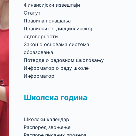
Финансијски извештаји
Статут
Правила понашања
Правилник о дисциплинској
одговорности
Закон о основама система
образовања
Потврде о редовном школовању
Информатор о раду школе
Информатор
Школска година
Школски календар
Распоред звоњење
Распоре писаних провера