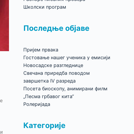
Школски програм
Последње објаве
Пријем првака
Гостовање нашег ученика у емисији
Новосадске разгледнице
Свечана приредба поводом
завршетка IV разреда
Посета биоскопу, анимирани филм
„Песма грбавог кита“
ве
Ролеријада
Категорије
 и