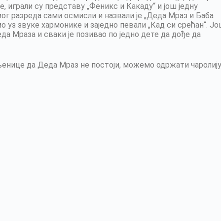
 играли су представу „Феникс и Какаду“ и још једну
ог разреда сами осмисли и назвали је „Деда Мраз и Баба
 уз звуке хармонике и заједно певали „Кад си срећан“. Ј
да Мраза и сваки је позивао по једно дете да дође да
њенице да Деда Мраз не постоји, можемо одржати чаролију