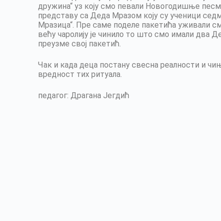
дружина“ уз коју смо певали Новогодишње песме,
представу са Деда Мразом коју су ученици седм
Мразица“. Пре саме поделе пакетића уживали смо
већу чаролију је чинило то што смо имали два Де
преузме свој пакетић.
Чак и када деца постану свесна реалности и чи
вредност тих ритуала.
педагог: Драгана Јегдић