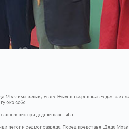
еда Мраз има велику улогу. Њихова веровања су део њихо
ту око себе.
 запослених при додели пакетића.
ци петог и седмог разреда. Поред представе „Деда Мраз