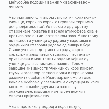
међусобна подршка важни у свакодневном
животу.
Час смо започели игром загонетки кроз коју су
ученици, корак по корак, откривали скривену
реч „пријатељство“. Уз песме о другарству
створена је пријатна и весела атмосфера која је
пратила све активности током часа. У наставку
активности ученици су радили у паровима и
заједнички стварали радове од линија и боја.
Сваки ученик је доприносио раду, а кроз
сарадњу и заједничко стварање, настали су
оригинални и маштовити радови којима су
ученици дали занимљиве називе. Током
завршне активности ученици су кроз покрет,
глуму и разговор препознавали и изражавали
различита осећања. Разговарали смо о томе
како се осећамо у различитим ситуацијама, како
можемо помоћи другима и зашто су
разумевање, подршка и лепа реч важни у
сваком пријатељству.
Час је протекао у ведрој и подстицајној