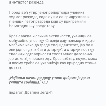
и четвртог разреда.
Поред већ утврђеног репeртоара ученика
седмог разреда, сада су им се придружили и
ученици петог разреда који су припремили
Новогодишњу представу.
Кроз овакве и сличне активности, ученици се
међусобно упознају. Старији дају пример и идеје
млађима како да граде свој идентитет, јер ће и
они једног дана бити „старији“, а старији постају
свеснији одгoворности сосптвеног деловања,
јер их млађи посматрају. Кроз забаву, поуке, смех
и песму срећа се учвршћује као природно стање
детата.
„Најбољи начин да децу учине добрим је да их
учините срећним.“
О.В.
педагог: Драгана Јегдић