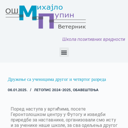
Школа позитивних вредности
Дружење са ученицима другог и четвртог разреда
06.01.2025.
ЛЕТОПИС 2024-2025
,
ОБАВЕШТЕЊА
Поред наступа у вртићима, посете
Геронтолошком центру у Футогу и изведби
приредбе за наставнике, организовали смо исту
и за ученике наше школе, за сва одељења другог