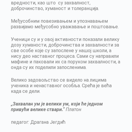
вредности, као што су захвалност,
доброчинство, хуманост и толеранција.
Међусобним повезивањем и упознавањем
развијамо међусобно уважавање и поштовање.
Ученици су и у овој активности показали велику
дозу хуманости, доброчинства и захвалности за
све особе које су запослене у нашој школи, а
нису део наставног процеса. Сами су направили
мафине и паковали их са поруком захвалности, а
онда су их поделили запосленима.
Велико задовољство се видело на лицима
ученика и ненаставног особља. Срећа је већа
када се дели.
„Захвалан ум је велики ум, који ће једном
привући велике ствари.“
Платон
педагог: Драгана Јегдић