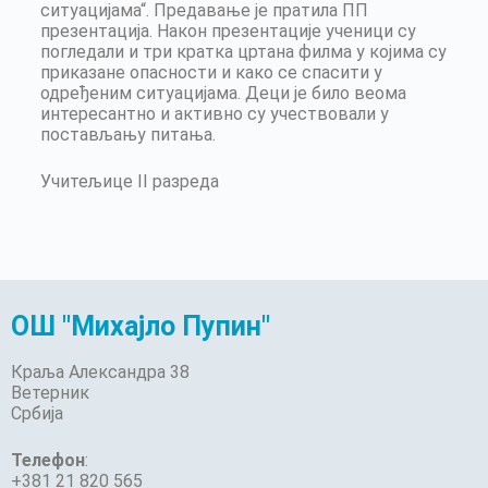
ситуацијама“. Предавање је пратила ПП
презентација. Након презентације ученици су
погледали и три кратка цртана филма у којима су
приказане опасности и како се спасити у
одређеним ситуацијама. Деци је било веома
интересантно и активно су учествовали у
постављању питања.
Учитељице II разреда
ОШ "Михајло Пупин"
Краља Александра 38
Ветерник
Србија
Телефон
:
+381 21 820 565