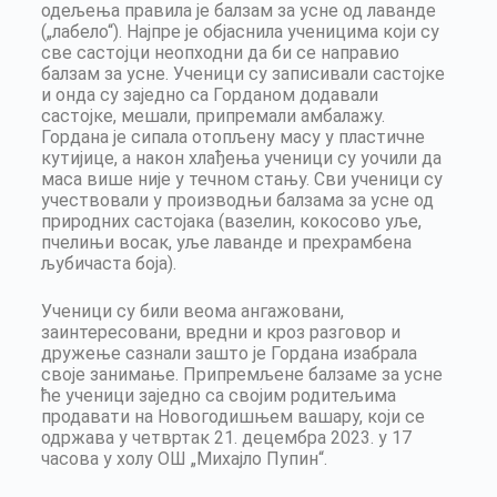
одељења правила је балзам за усне од лаванде
(„лабело“). Најпре је објаснила ученицима који су
све састојци неопходни да би се направио
балзам за усне. Ученици су записивали састојке
и онда су заједно са Горданом додавали
састојке, мешали, припремали амбалажу.
Гордана је сипала отопљену масу у пластичне
кутијице, а након хлађења ученици су уочили да
маса више није у течном стању. Сви ученици су
учествовали у производњи балзама за усне од
природних састојака (вазелин, кокосово уље,
пчелињи восак, уље лаванде и прехрамбена
љубичаста боја).
Ученици су били веома ангажовани,
заинтересовани, вредни и кроз разговор и
дружење сазнали зашто је Гордана изабрала
своје занимање. Припремљене балзаме за усне
ће ученици заједно са својим родитељима
продавати на Новогодишњем вашару, који се
одржава у четвртак 21. децембра 2023. у 17
часова у холу ОШ „Михајло Пупин“.