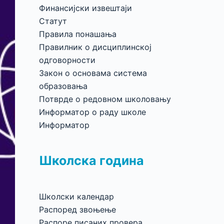
Финансијски извештаји
Статут
Правила понашања
Правилник о дисциплинској
одговорности
Закон о основама система
образовања
Потврде о редовном школовању
Информатор о раду школе
Информатор
Школска година
Школски календар
Распоред звоњење
Распоре писаних провера