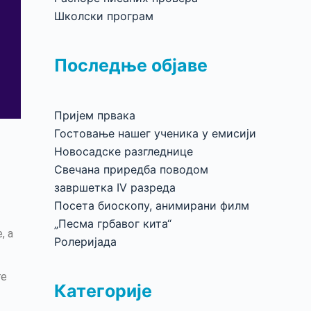
Школски програм
Последње објаве
Пријем првака
Гостовање нашег ученика у емисији
Новосадске разгледнице
Свечана приредба поводом
завршетка IV разреда
Посета биоскопу, анимирани филм
„Песма грбавог кита“
, а
Ролеријада
те
Категорије