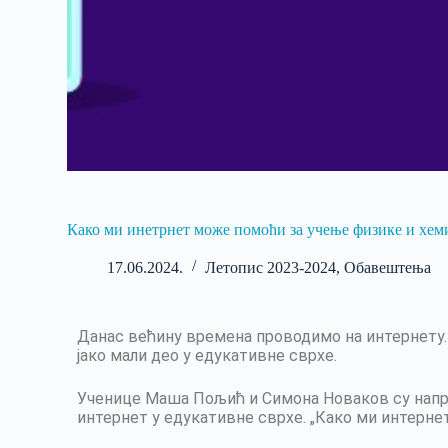
Како ми инетрнет може помоћи за учење физике и хем
17.06.2024.
Летопис 2023-2024
,
Обавештења
Данас већину времена проводимо на интернету. 
јако мали део у едукативне сврхе.
Ученице Маша Пољић и Симона Новаков су напра
интернет у едукативне сврхе. „Како ми интерне