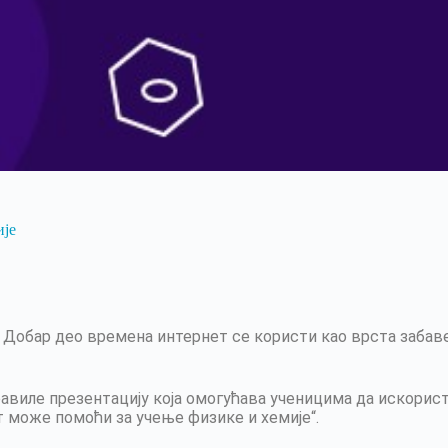
ије
Добар део времена интернет се користи као врста забаве
виле презентацију која омогућава ученицима да искорис
т може помоћи за учење физике и хемије“.