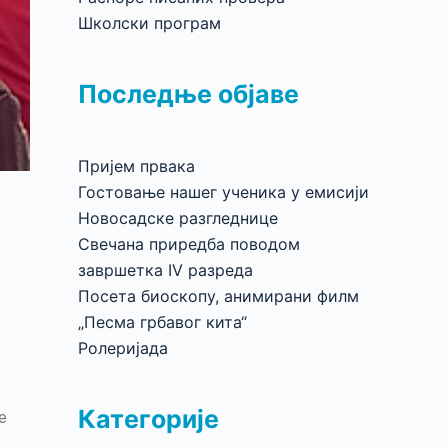
Школски програм
Последње објаве
Пријем првака
Гостовање нашег ученика у емисији
Новосадске разгледнице
Свечана приредба поводом
завршетка IV разреда
Посета биоскопу, анимирани филм
„Песма грбавог кита“
Ролеријада
Категорије
е