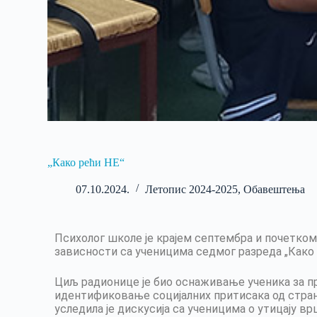
„Како рећи НЕ“
07.10.2024.
Летопис 2024-2025
,
Обавештења
Психолог школе је крајем септембра и почетко
зависности са ученицима седмог разреда „Како 
Циљ радионице је био оснаживање ученика за п
идентификовање социјалних притисака од стра
уследила је дискусија са ученицима о утицају