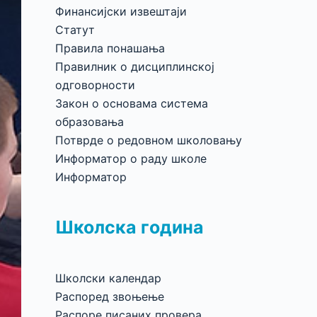
Финансијски извештаји
Статут
Правила понашања
Правилник о дисциплинској
одговорности
Закон о основама система
образовања
Потврде о редовном школовању
Информатор о раду школе
Информатор
Школска година
Школски календар
Распоред звоњење
Распоре писаних провера