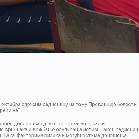
м октобра одржала радионицу на тему Превенције болести
рећи не“.
роцес доношења одлуке, преговарање, као и
не вршњака и вежбање одупирања истим. Након радиониц
 вршњака, факторима ризика и могућностима доношења