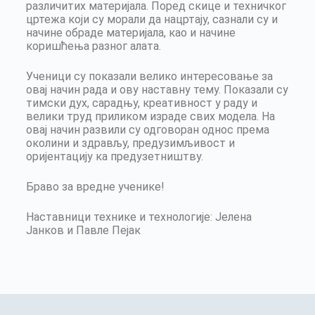
различитих материјала.
Поред скице и техничког
цртежа који су морали да нацртају, сазнали су и
начине обраде материјала, као и начине
коришћења разног алата.
Ученици су показали велико интересовање за
овај начин рада и ову наставну тему.
Показали су
тимски дух, сарадњу, креативност у раду и
велики труд приликом израде свих модела.
На
овај начин развили су одговоран однос према
околини и здрављу, предузимљивост и
оријентацију ка предузетништву.
Браво за вредне ученике!
Наставници технике и технологије: Јелена
Јанков и Павле Пејак