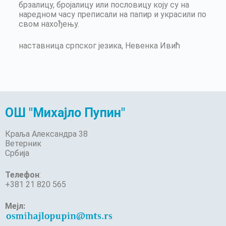
брзалицу, бројалицу или пословицу коју су на
наредном часу преписали на папир и украсили по
свом нахођењу.
наставница српског језика, Невенка Ивић
ОШ "Михајло Пупин"
Краља Александра 38
Ветерник
Србија
Телефон
:
+381 21 820 565
Мејл: