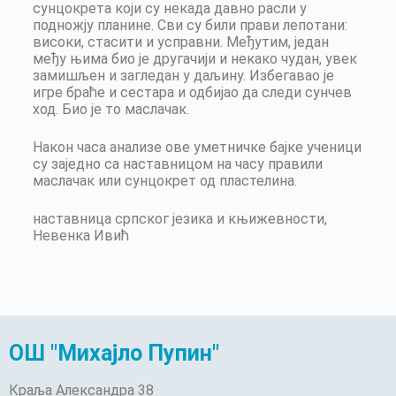
сунцокрета који су некада давно расли у
подножју планине. Сви су били прави лепотани:
високи, стасити и усправни. Међутим, један
међу њима био је другачији и некако чудан, увек
замишљен и загледан у даљину. Избегавао је
игре браће и сестара и одбијао да следи сунчев
ход. Био је то маслачак.
Након часа анализе ове уметничке бајке ученици
су заједно са наставницом на часу правили
маслачак или сунцокрет од пластелина.
наставница српског језика и књижевности,
Невенка Ивић
ОШ "Михајло Пупин"
Краља Александра 38