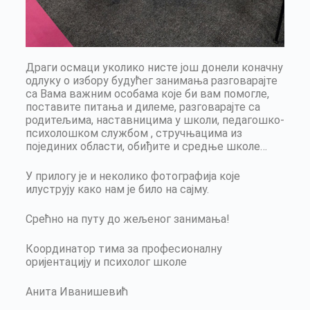
Драги осмаци уколико нисте још донели коначну
одлуку о избору будућег занимања разговарајте
са Вама важним особама које би вам помогле,
поставите питања и дилеме, разговарајте са
родитељима, наставницима у школи, педагошко-
психолошком службом , стручњацима из
појединих области, обиђите и средње школе…
У прилогу је и неколико фотографија које
илуструју како нам је било на сајму.
Срећно на путу до жељеног занимања!
Координатор тима за професионалну
оријентацију и психолог школе
Анита Иванишевић