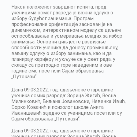
Након положеног завршног испита, пред
ученицима осмог разреда је важна одлука о
избору будућег занимања. Програм
професионалне оријентације заснован је на
динамичком, интерактивном моделу са циљем
оспособљавања и усмеравања младих за избор
занимања. Основни циљ јесте развијање
способности ученика да донесу промишљену,
ваљану одлуку о избору занимања, као и да
планирају каријеру и укључе се у свет рада, у
складу са претходно горе наведеним и ове
године смо посетили Сајам образовања
„Путокази“.
Дана 09.03.2022. год. одељенске старешине
ученика осмих разреда: Зорица Жигић, Весна
Милинковић, Биљана Јовановски, Невенка Ивић,
Борко Ковачић и психолог школе Анита
Иванишевић заједно са ученицима посетили су
Сајам образовања „Путокази“.
Дана 09.03.2022. год. одељенске старешине
ученика осмих разреда: Зорица Жигић, Весна