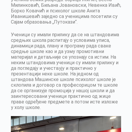
Милинковић, Биљана Јовановски, Невенка Ивић,
Борко Ковачић и психолог школе Анита
Иванишевић заједно са ученицима посетили су
Сајам образовања „Путокази“.
Ученици су имали прилику да се на штандовима
средњих школа распитају о условима уписа,
динамици рада, плану и програму рада сваке
средње школе као и да узму промотивни
материјал и детаљније се упознају са истим. На
неким штандовима ученици су имали прилику и
да погледају и учествују и практично у
презентацији неке школе. На једном од
штандова Машинске школе психолог школе је
склопила и договор са професорицом те школе
да се организује промоција у нашој школи и да
заинтересовани ученици практично од жице
праве одређене предмете а потом исте изложе
у холу школе.