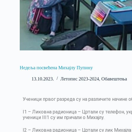
Недеља посвећена Михајлу Пупину
13.10.2023.
Летопис 2023-2024
,
Обавештења
Ученици првог разреда су на различите начине 
I1 – Ликовна радионица – Цртали су телефон, у
ученици III1 су им причали о Михајлу.
I2 – Ликовна радионица – Цртали су лик Михајла