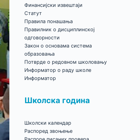
Финансијски извештаји
Статут
Правила понашања
Правилник о дисциплинској
одговорности
Закон о основама система
образовања
Потврде о редовном школовању
Информатор о раду школе
Информатор
Школска година
Школски календар
Распоред звоњење
Распоре писаних провера