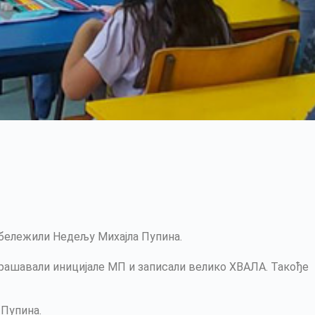
обележили Недељу Михајла Пупина.
крашавали иницијале МП и записали велико ХВАЛА. Такође
 Пупина.