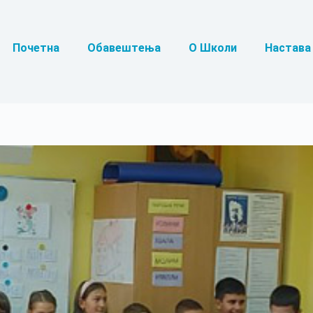
Почетна
Обавештења
О Школи
Настава