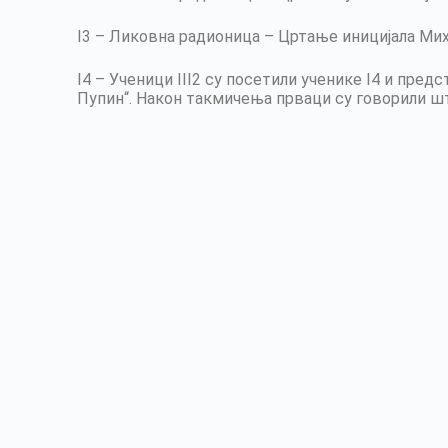
I3 – Ликовна радионица – Цртање иницијала Мих
I4 – Ученици III2 су посетили ученике I4 и пре
Пупин“. Након такмичења прваци су говорили шт