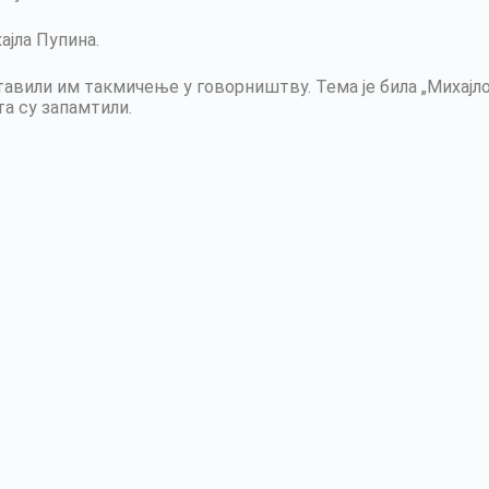
ајла Пупина.
дставили им такмичење у говорништву. Тема је била „Михајл
а су запамтили.