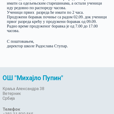
имати са одељењским старешинама, а остали ученици
иду редовно по распореду часова.
Ученици првих разреда ће имати по 2 часа.
Продужени боравак почиње са радом 02.09. док ученици
првог разреда крећу у продужени боравак од 09.09.
Радно време продуженог боравка је од 7.00 до 17.00
часова.
С поштовањем,
директор школе Радослава Ступар.
ОШ "Михајло Пупин"
Краља Александра 38
Ветерник
Србија
Телефон
: