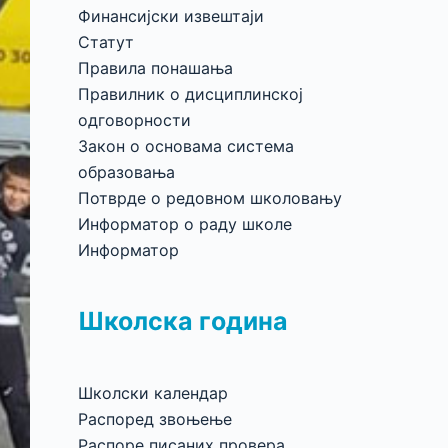
Финансијски извештаји
Статут
Правила понашања
Правилник о дисциплинској
одговорности
Закон о основама система
образовања
Потврде о редовном школовању
Информатор о раду школе
Информатор
Школска година
Школски календар
Распоред звоњење
Распоре писаних провера