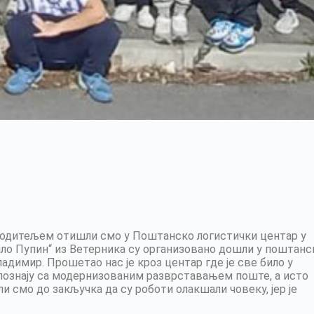
м родитељем отишли смо у Поштанско логистички центар у
јло Пупин“ из Ветерника су организовано дошли у поштанс
ладимир. Прошетао нас је кроз центар где је све било у
упознају са модернизованим разврставањем поште, а исто
и смо до закључка да су роботи олакшали човеку, јер је