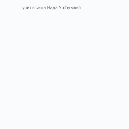
учитељица Нада Ушћумлић