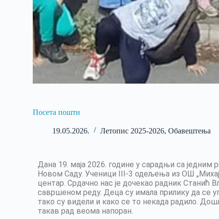
Посета пошти
19.05.2026.
Летопис 2025-2026
,
Обавештења
Дана 19. маја 2026. године у сарадњи са једни
Новом Саду. Ученици III-3 одељења из ОШ „Миха
центар. Срдачно нас је дочекао радник Станић В
савршеном реду. Деца су имала прилику да се 
тако су видели и како се то некада радило. Дошл
такав рад веома напоран.