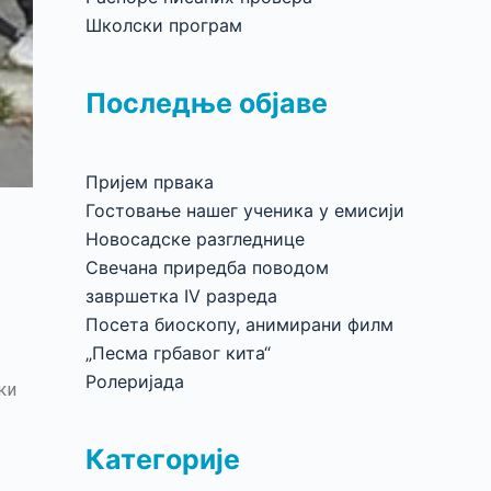
Школски програм
Последње објаве
Пријем првака
Гостовање нашег ученика у емисији
Новосадске разгледнице
Свечана приредба поводом
завршетка IV разреда
Посета биоскопу, анимирани филм
„Песма грбавог кита“
Ролеријада
ки
Категорије