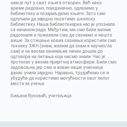
нам је пут у свет књига отворен. Већ неко
време редовно, појединачно, одлазимо у
библиотеку и позајмљујемо књиге. Зато смо
одлучили да заједно посетимо школску
библиотеку. Наша библиотекарка нас је упознала
са начином рада. Међутим, ми смо били веома
радознали и пожелели смо да сазнамо и нешто
више. За стицање нових сазнања користили смо
технику ЗЖН (знам, желим да знам и научио/ла
сам) и на веома занимљив начин дошли до
одговора на питања која нисмо знали. Час је
протекао у веома пријатној атмосфери. Били смо
задовољни, јер смо и изван наше учионице
данас учили заједно. Наравно, трудићемо се и
убудуће да користимо могућности овог лепог
места за учење.
Биљана Вуковић, учитељица