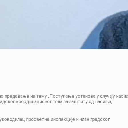
ано предавање на тему „Поступање установа у случају наси
адског координационог тела за заштиту од насиља,
уководилац просветне инспекције и члан градског