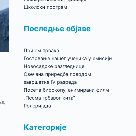
Школски програм
Последње објаве
Пријем првака
Гостовање нашег ученика у емисији
Новосадске разгледнице
Свечана приредба поводом
завршетка IV разреда
Посета биоскопу, анимирани филм
„Песма грбавог кита“
ља,
Ролеријада
Категорије