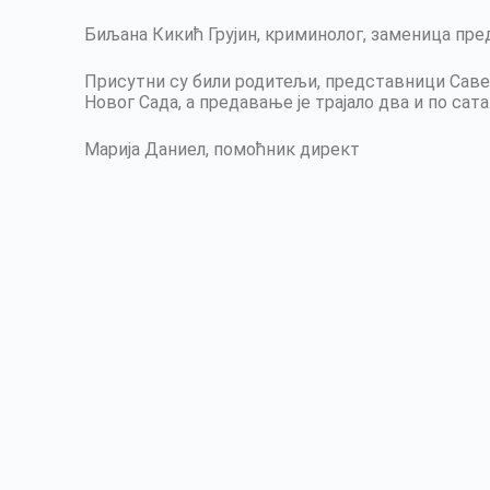
Биљана Кикић Грујин, криминолог, заменица пре
Присутни су били родитељи, представници Саве
Новог Сада, а предавање је трајало два и по сата
Марија Даниел, помоћник директ