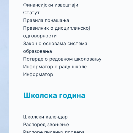
Финансијски извештаји
Статут
Правила понашања
Правилник о дисциплинској
одговорности
Закон о основама система
образовања
Потврде о редовном школовању
Информатор о раду школе
Информатор
Школска година
Школски календар
Распоред звоњење
Распоре писаних провера