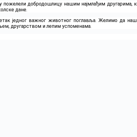
су пожелели добродошлицу нашим најмлађим другарима, к
колске дане.
четак једног важног животног поглавља. Желимо да на
њем, другарством и лепим успоменама.