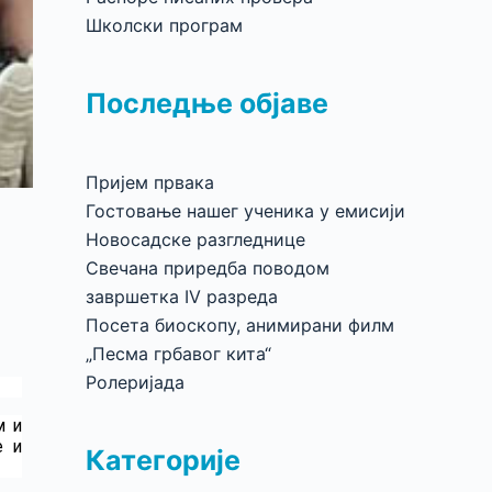
Школски програм
Последње објаве
Пријем првака
Гостовање нашег ученика у емисији
Новосадске разгледнице
Свечана приредба поводом
завршетка IV разреда
Посета биоскопу, анимирани филм
„Песма грбавог кита“
Ролеријада
м и
е и
Категорије