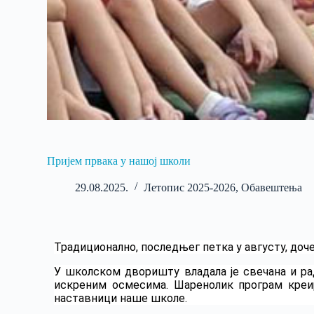
Пријем првака у нашој школи
29.08.2025.
Летопис 2025-2026
,
Обавештења
Традиционално, последњег петка у августу, доче
У школском дворишту владала је свечана и ра
искреним осмесима. Шаренолик програм креир
наставници наше школе.