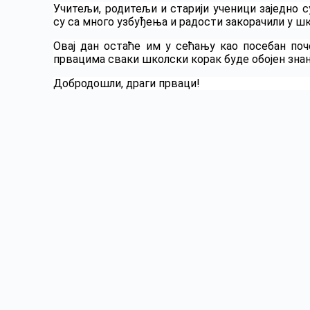
Учитељи, родитељи и старији ученици заједно 
су са много узбуђења и радости закорачили у ш
Овај дан остаће им у сећању као посебан по
првацима сваки школски корак буде обојен зна
Добродошли, драги прваци!