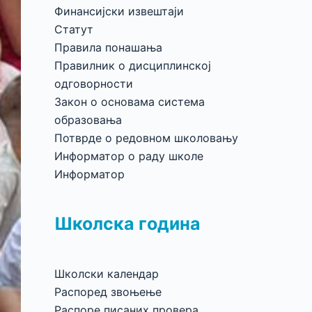
Финансијски извештаји
Статут
Правила понашања
Правилник о дисциплинској
одговорности
Закон о основама система
образовања
Потврде о редовном школовању
Информатор о раду школе
Информатор
Школска година
Школски календар
Распоред звоњење
Распоре писаних провера