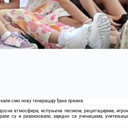
кали смо нову генерацију ђака првака.
досна атмосфера, испуњена песмом, рецитацијама, игро
але су и реализовале, заједно са ученицима, учитељиц