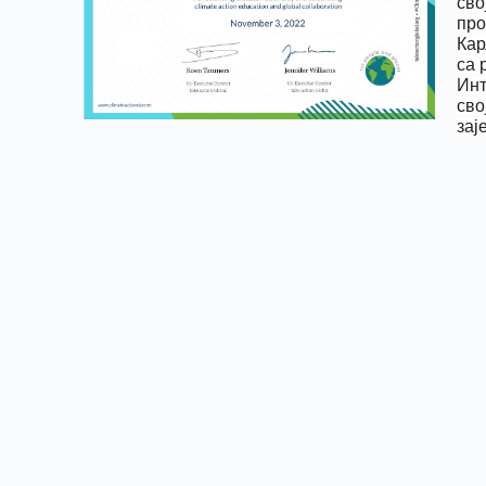
сво
про
Кар
са 
Инт
сво
зај