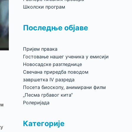
Школски програм
Последње објаве
Пријем првака
Гостовање нашег ученика у емисији
Новосадске разгледнице
Свечана приредба поводом
завршетка IV разреда
Посета биоскопу, анимирани филм
„Песма грбавог кита“
Ролеријада
ом
Категорије
су