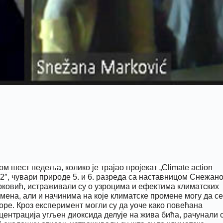
ом шест недеља, колико је трајао пројекат „
Climate action
2″, чувари природе 5. и 6. разреда са наставницом Снежан
ковић,
истраживали су о узроцима и ефектима климатских
мена, али и начинима на које климатске промене могу да се
оре. Кроз експеримент могли су да уоче како повећана
центрација угљен диоксида делује на жива бића, рачунали 