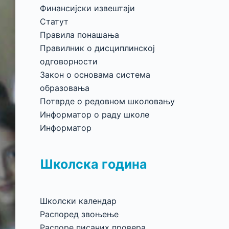
Финансијски извештаји
Статут
Правила понашања
Правилник о дисциплинској
одговорности
Закон о основама система
образовања
Потврде о редовном школовању
Информатор о раду школе
Информатор
Школска година
Школски календар
Распоред звоњење
Распоре писаних провера