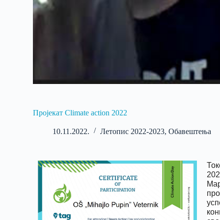
Пројекат Climate action 2022
10.11.2022.
Летопис 2022-2023
,
Обавештења
Ток
202
Мар
про
усп
кон