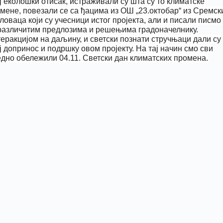
ј еколошки отисак, истраживали су шта су то климатске
мене, повезали се са ђацима из ОШ „23.октобар“ из Сремск
ловаца који су учесници истог пројекта, али и писали писмо
различитим предлозима и решењима градоначелнику.
еракцијом на даљину, и светски познати стручњаци дали су
ј допринос и подршку овом пројекту. На тај начин смо сви
едно обележили 04.11. Светски дан климатских промена.