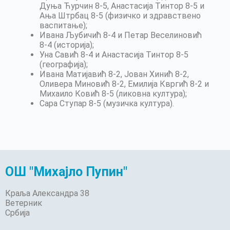
Дуња Ћурчин 8-5, Анастасија Тинтор 8-5 и
Ања Штрбац 8-5 (физичко и здравствено
васпитање);
Ивана Љубичић 8-4 и Петар Веселиновић
8-4 (историја);
Уна Савић 8-4 и Анастасија Тинтор 8-5
(географија);
Ивана Матијавић 8-2, Јован Хинић 8-2,
Оливера Миновић 8-2, Емилија Квргић 8-2 и
Михаило Ковић 8-5 (ликовна култура);
Сара Ступар 8-5 (музичка култура).
ОШ "Михајло Пупин"
Краља Александра 38
Ветерник
Србија