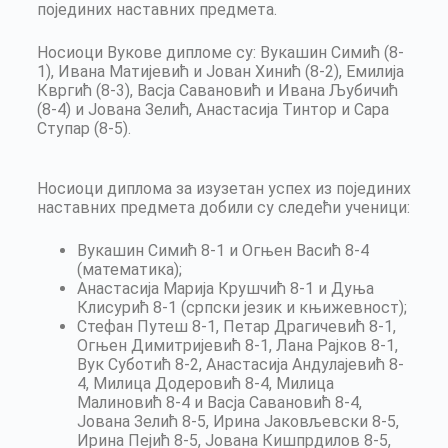
појединих наставних предмета.
Носиоци Вукове дипломе су: Вукашин Симић (8-
1), Ивана Матијевић и Јован Хинић (8-2), Емилија
Квргић (8-3), Васја Савановић и Ивана Љубичић
(8-4) и Јована Зелић, Анастасија Тинтор и Сара
Ступар (8-5).
Носиоци диплома за изузетан успех из појединих
наставних предмета добили су следећи ученици:
Вукашин Симић 8-1 и Огњен Васић 8-4
(математика);
Анастасија Марија Крушчић 8-1 и Дуња
Клисурић 8-1 (српски језик и књижевност);
Стефан Путеш 8-1, Петар Драгичевић 8-1,
Огњен Димитријевић 8-1, Лана Рајков 8-1,
Вук Суботић 8-2, Анастасија Андулајевић 8-
4, Милица Додеровић 8-4, Милица
Малиновић 8-4 и Васја Савановић 8-4,
Јована Зелић 8-5, Ирина Јаковљевски 8-5,
Ирина Пејић 8-5, Јована Кишпрдилов 8-5,