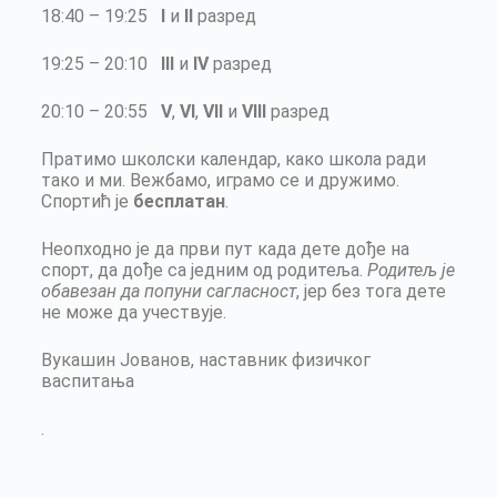
18:40 – 19:25
I
и
II
разред
19:25 – 20:10
III
и
IV
разред
20:10 – 20:55
V
,
VI
,
VII
и
VIII
разред
Пратимо школски календар, како школа ради
тако и ми. Вежбамо, играмо се и дружимо.
Спортић је
бесплатан
.
Неопходно је да први пут када дете дође на
спорт, да дође са једним од родитеља.
Родитељ је
обавезан да попуни сагласност
, јер без тога дете
не може да учествује.
Вукашин Јованов, наставник физичког
васпитања
.