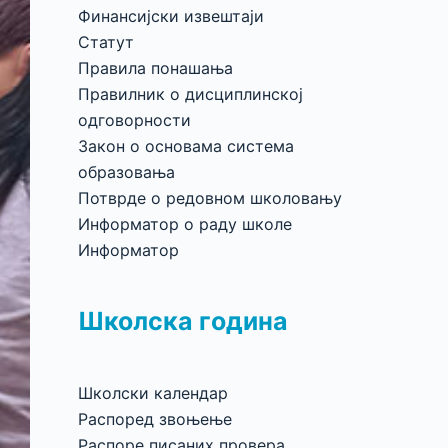
Финансијски извештаји
Статут
Правила понашања
Правилник о дисциплинској
одговорности
Закон о основама система
образовања
Потврде о редовном школовању
Информатор о раду школе
Информатор
Школска година
Школски календар
Распоред звоњење
Распоре писаних провера