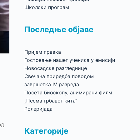
Школски програм
Последње објаве
Пријем првака
Гостовање нашег ученика у емисији
Новосадске разгледнице
Свечана приредба поводом
завршетка IV разреда
Посета биоскопу, анимирани филм
„Песма грбавог кита“
Ролеријада
д.
Категорије