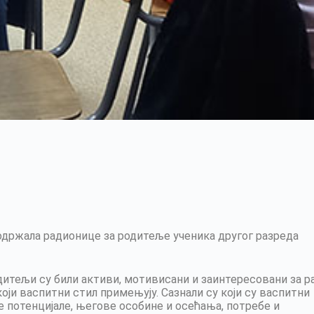
је одржала радионице за родитеље ученика другог разреда
итељи су били активи, мотивисани и заинтересовани за ра
ји васпитни стил примењују. Сазнали су који су васпитни
ве потенцијале, његове особине и осећања, потребе и