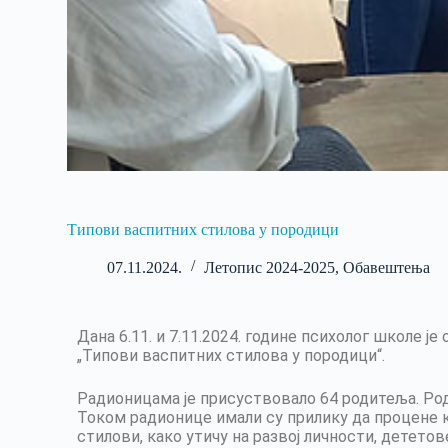
Типови васпитних стилова у породици
07.11.2024.
Летопис 2024-2025
,
Обавештења
Дана 6.11. и 7.11.2024. године психолог школе 
„Типови васпитних стилова у породици“.
Радионицама је присуствовало 64 родитеља. Род
Током радионице имали су прилику да процене ко
стилови, како утичу на развој личности, детето