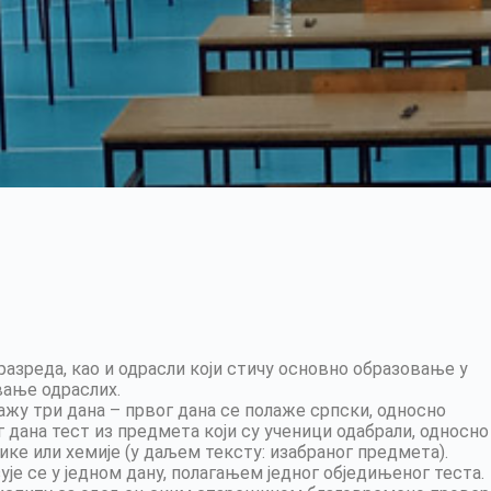
азреда, као и одрасли који стичу основно образовање у
вање одраслих.
жу три дана – првог дана се полаже српски, односно
г дана тест из предмета који су ученици одабрали, односно
изике или хемије (у даљем тексту: изабраног предмета).
е се у једном дану, полагањем једног обједињеног теста.