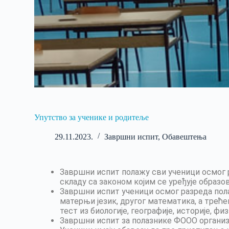
Упутство за ученике и родитеље
29.11.2023.
Завршни испит
,
Обавештења
Завршни испит полажу сви ученици осмог р
складу са законом којим се уређује образо
Завршни испит ученици осмог разреда пола
матерњи језик, другог математикa, а треће
тест из биологије, географије, историје, ф
Завршни испит за полазнике ФООО организуј