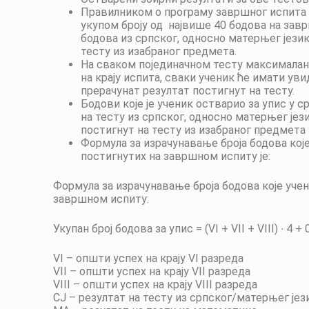
Правилником о програму завршног испита 
укупом броју од највише 40 бодова на завр
бодова из српског, односно матерњег језик
тесту из изабраног предмета.
На сваком појединачном тесту максималан 
на крају испита, сваки ученик ће имати увид
прерачунат резултат постигнут на тесту.
Бодови које је ученик остварио за упис у 
на тесту из српског, односно матерњег јез
постигнут на тесту из изабраног предмета
Формула за израчунавање броја бодова које
постигнутих на завршном испиту је:
Формула за израчунавање броја бодова које учен
завршном испиту:
Укупан број бодова за упис = (VI + VII + VIII) ∙ 4 + 0
VI – општи успех на крају VI разреда
VII – општи успех на крају VII разреда
VIII – општи успех на крају VIII разреда
СЈ – резултат на тесту из српског/матерњег јез