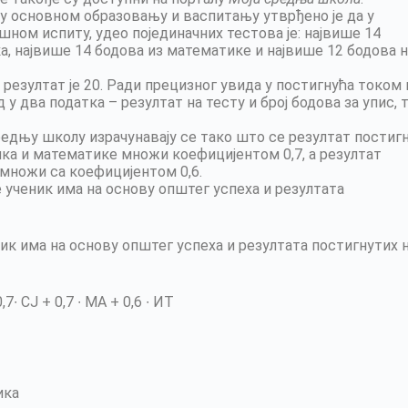
у основном образовању и васпитању утврђено је да у
шном испиту, удео појединачних тестова је: највише 14
а, највише 14 бодова из математике и највише 12 бодова 
резултат је 20. Ради прецизног увида у постигнућа током 
 у два податка – резултат на тесту и број бодова за упис, тј
средњу школу израчунавају се тако што се резултат постиг
ика и математике множи коефицијентом 0,7, а резултат
 множи са коефицијентом 0,6.
 ученик има на основу општег успеха и резултата
ик има на основу општег успеха и резултата постигнутих 
,7∙ СЈ + 0,7 ∙ МА + 0,6 ∙ ИТ
ика