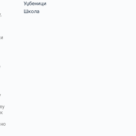
Уџбеници
Школа
,
ци
е
у
лу
ак
чно