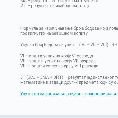
МА – резултат на тесту из математике
ИТ – резултат на изабраном тесту
Формула за израчунавање броја бодова који пол
постигнутих на завршном испиту:
Укупан број бодова за упис = ( VI + VII + VIII) ∙ 
VI – општи успех на крају VI разреда
VII – општи успех на крају VII разреда
VIII – општи успех на крају VIII разреда
ЈТ (ЗСЈ + ЗМА + ЗИТ) – резултат јединственог т
математике и задаци других предмета који су о
Упутство за креирање пријаве за завршни испи