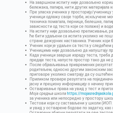
На завршном испиту није дозвољено кориш
бележака, папира, нити других материјала к
Пре уласка ученика у просторију/учионицу 
ученици одлажу своје торбе, искључене мо
техничка помагала, пернице, белешке, папир
зависности од теста који се полаже) и вод
На испиту није дозвољено преписивање, р
ће бити удаљени са испита уколико не пошт
стране дежурних наставника. Ученик који б
Ученик који је удаљен са теста у следећем 
Ученицима није дозвољено да напуштају про
Када ученици заврше израду теста, треба 
предаје теста, напусте простор тако да не 
После објављивања привремених резултата, 
родитељем, односно другим законским зас
приговоре уколико сматрају да су оштећен
Приликом провере резултата на појединач
јасну и прецизну информацију о начину пр
Остваривање права на увид у тест и приг
Моја средња школа
https://mojasrednjaskola.
за ученика или непосредно у простору шко
Тестови који су састављени у школи (ИОП 2
и увид у остварене бодове по задатку, као
Остварени збирни резултати за ове тестов