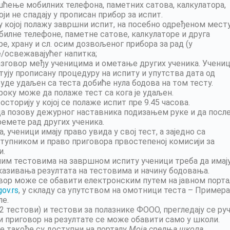
ћење мобилних телефона, паметних сатова, калкулатора,
оји не спадају у прописан прибор за испит.
у којој полажу завршни испит, на посебно одређеном месту
билне телефоне, паметне сатове, калкулаторе и друга
е, храну и сл. осим дозвољеног прибора за рад (у
е/освежавајућег напитка;
азговор међу ученицима и ометање других ученика. Учени
ују прописану процедуру на испиту и упутства дата од
уде удаљен са теста добиће нула бодова на том тесту.
року може да полаже тест са кога је удаљен.
сторију у којој се полаже испит пре 9.45 часова.
да позову дежурног наставника подизањем руке и да посл
ремете рад других ученика.
ученици имају право увида у свој тест, a заједно са
тупником и право приговора првостепеној комисији за
и.
ним тестовима на завршном испиту ученици треба да имај
иказивања резултата на тестовима и начину бодовања.
овор може се обавити електронским путем на јавном порта
gov.rs
, у складу са упутством на омотници теста – Пример
ле.
 тестови) и тестови за полазнике ФООО, прегледају се ру
 и приговор на резултате се може обавити само у школи.
е такође су доступни на порталу
Моја средња школа
.