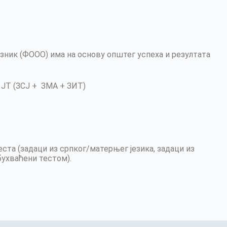
азник (ФООО) има на основу општег успеха и резултата
4 + ЈТ (ЗСЈ + ЗМА + ЗИТ)
еста (задаци из српког/матерњег језика, задаци из
бухваћени тестом).
т