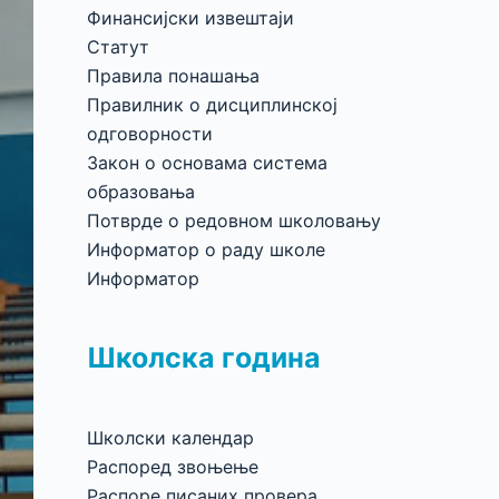
Финансијски извештаји
Статут
Правила понашања
Правилник о дисциплинској
одговорности
Закон о основама система
образовања
Потврде о редовном школовању
Информатор о раду школе
Информатор
Школска година
Школски календар
Распоред звоњење
Распоре писаних провера