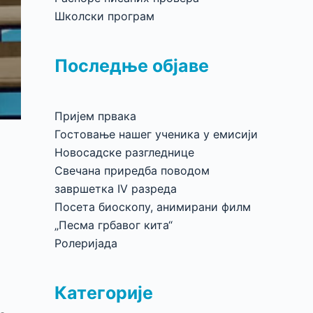
Школски програм
Последње објаве
Пријем првака
Гостовање нашег ученика у емисији
Новосадске разгледнице
Свечана приредба поводом
завршетка IV разреда
Посета биоскопу, анимирани филм
„Песма грбавог кита“
Ролеријада
Категорије