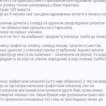
а испиту са одељењским старешином благовремено провер
 о успеху током школовања у бази података.
траје 120 минута.
је до 8 часова сва три дана одржавања испита и понесу са
ученик доноси у складу са одлуком председника школске
му их обавештава одељењски старешина.
овке за сваког ученика.
ка и на тест из изабраног предмета ученици треба да поне
несу графитну оловку, гумицу, лењир, троугао и шестар.
гање, односно у учионице према утврђеном Једниственом
ара броју места за полагање – означеном на клупи). Уз ред
предмета за који се ученик определио и који полаже трећег
ишу графитном оловком (што није обавезно), а тек на крај
јер се одговори написани графитном оловком, као ни
оловком или хемијском оловком друге боје, осим плаве,
емијске оловке тзв.
пиши-бриши
није дозвољена (мастило
 што приликом скенирања тестова за прегледање може да