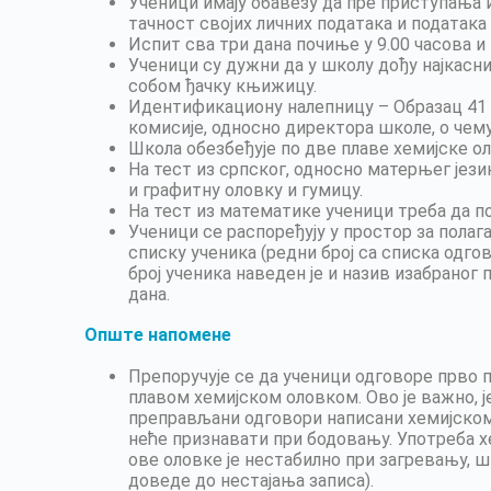
Ученици имају обавезу да пре приступањ
тачност својих личних података и података
Испит сва три дана почиње у 9.00 часова и 
Ученици су дужни да у школу дођу најкасни
собом ђачку књижицу.
Идентификациону налепницу – Образац 41 
комисије, односно директора школе, о че
Школа обезбеђује по две плаве хемијске ол
На тест из српског, односно матерњег јези
и графитну оловку и гумицу.
На тест из математике ученици треба да по
Ученици се распоређују у простор за пола
списку ученика (редни број са списка одгов
број ученика наведен је и назив изабраног 
дана.
Опште напомене
Препоручује се да ученици одговоре прво п
плавом хемијском оловком. Ово је важно, 
преправљани одговори написани хемијском 
неће признавати при бодовању. Употреба х
ове оловке је нестабилно при загревању,
доведе до нестајања записа).