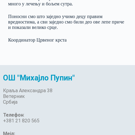
много у лечењу и бољем сутра.
Поносни смо што заједно учимо децу правим
вредностима, а сви заједно смо били део ове лепе приче
и показали велико срце.
Координатор Црвеног крста
ОШ "Михајло Пупин"
Краља Александра 38
Ветерник
Србија
Телефон
:
+381 21 820 565
Мејл: