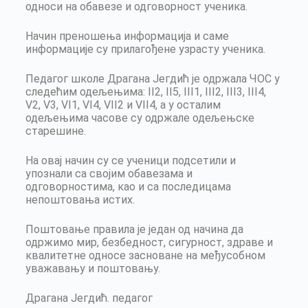
односи на обавезе и одговорност ученика.
Начин преношења информација и саме
информације су прилагођене узрасту ученика.
Педагог школе Драгана Јегдић је одржала ЧОС у
следећим одељењима: II2, II5, III1, III2, III3, III4,
V2, V3, VI1, VI4, VII2 и VII4, а у осталим
одељењима часове су одржале одељењске
старешине.
На овај начин су се ученици подсетили и
упознали са својим обавезама и
одговорностима, као и са последицама
непоштовања истих.
Поштовање правила је један од начина да
одржимо мир, безбедност, сигурност, здраве и
квалитетне односе засноване на међусобном
уважавању и поштовању.
Драгана Јегдић. педагог