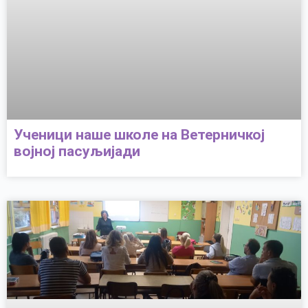
Ученици наше школе на Ветерничкој
војној пасуљијади