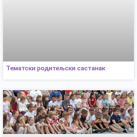
Тематски родитељски састанак